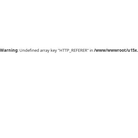
Warning
: Undefined array key "HTTP_REFERER" in
/www/wwwroot/u15x.c