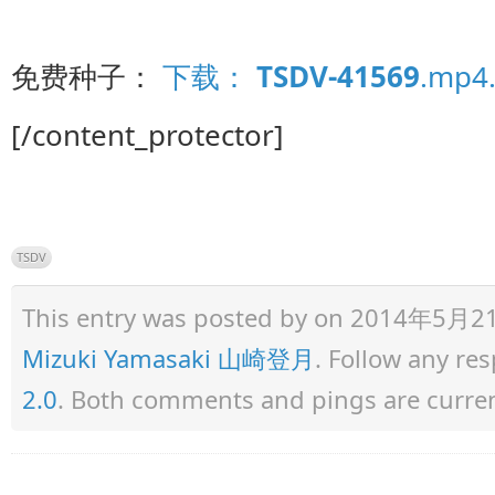
免费种子：
下载：
TSDV-41569
.mp4.
[/content_protector]
TSDV
This entry was posted by
on 2014年5月21日 
Mizuki Yamasaki 山崎登月
. Follow any re
2.0
. Both comments and pings are curren