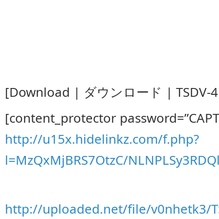
[Download | ダウンロード | TSDV-41
[content_protector password=”CAP
http://u15x.hidelinkz.com/f.php?
l=MzQxMjBRS7OtzC/NLNPLSy3RDQ
http://uploaded.net/file/v0nhetk3/