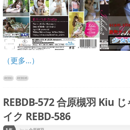
（更多…）
REBD
REBDB
REBDB-572 合原槻羽 K
イク REBD-586
5 年
by
in
合原槻羽