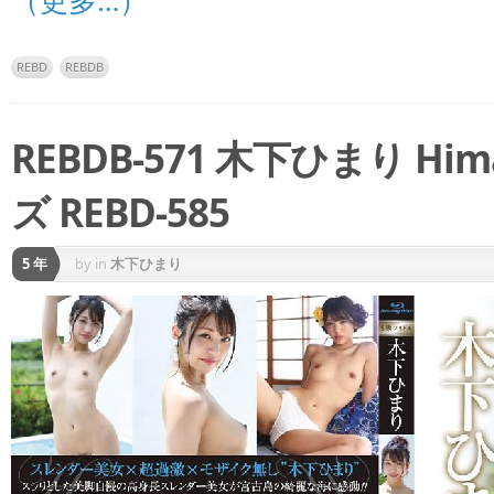
（更多…）
REBD
REBDB
REBDB-571 木下ひまり H
ズ REBD-585
5 年
by
in
木下ひまり