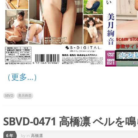
（更多…）
SBVD
美月絢音
SBVD-0471 高橋凛 ベルを
6 年
by
in
高橋凛