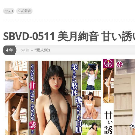
SBVD
立花紫音
SBVD-0511 美月絢音 甘い誘
4 年
by
in
－*素人90s