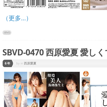
（更多…）
SBVD
SBVD-0470 西原愛夏 愛しく
6 年
by
in
西原愛夏