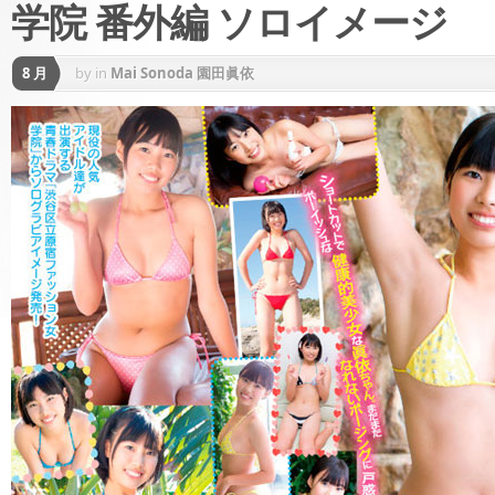
学院 番外編 ソロイメージ
8 月
by
in
Mai Sonoda 園田眞依