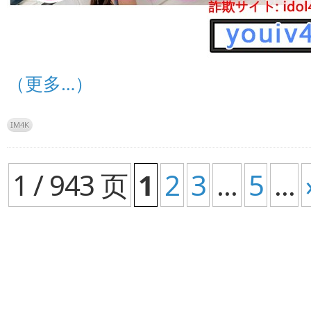
（更多…）
IM4K
1 / 943 页
1
2
3
...
5
...