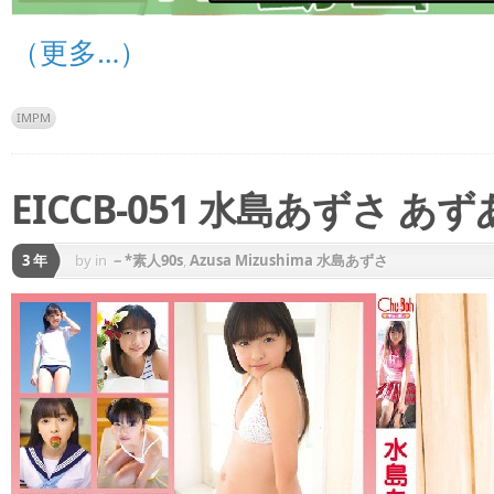
（更多…）
IMPM
EICCB-051 水島あずさ 
3 年
by
in
－*素人90s
,
Azusa Mizushima 水島あずさ