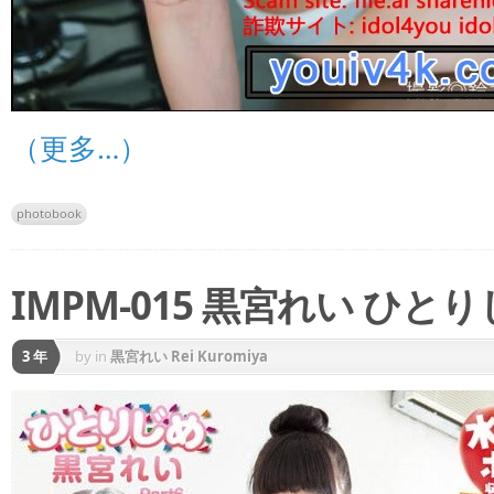
（更多…）
photobook
IMPM-015 黒宮れい ひとりじめ
3 年
by
in
黒宮れい Rei Kuromiya