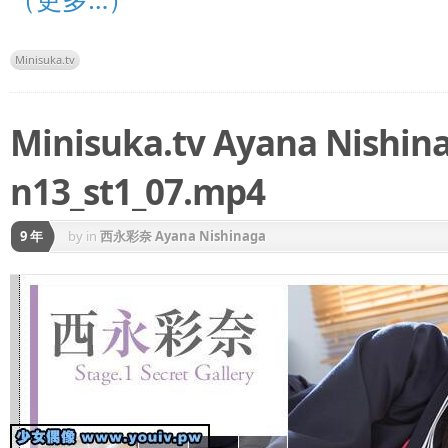
Minisuka.tv
Minisuka.tv Ayana Nish
n13_st1_07.mp4
9 年
by
in
西永彩奈 Ayana Nishinaga