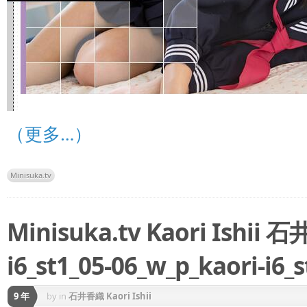
（更多…）
Minisuka.tv
Minisuka.tv Kaori Ishii 
i6_st1_05-06_w_p_kaori-i6_s
9 年
by
in
石井香織 Kaori Ishii