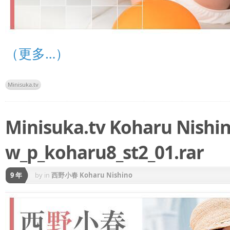
（更多…）
Minisuka.tv
Minisuka.tv Koharu Nis
w_p_koharu8_st2_01.rar
9 年
by
in
西野小春 Koharu Nishino