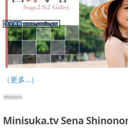
（更多…）
Minisuka.tv
Minisuka.tv Sena Shin