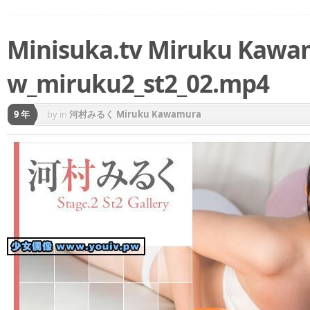
Minisuka.tv Miruku K
w_miruku2_st2_02.mp4
9 年
by
in
河村みるく Miruku Kawamura