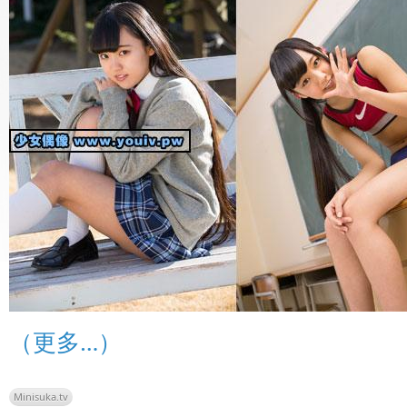
（更多…）
Minisuka.tv