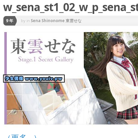
w_sena_st1_02_w_p_sena_st
9 年
by
in
Sena Shinonome 東雲せな
（更多…）