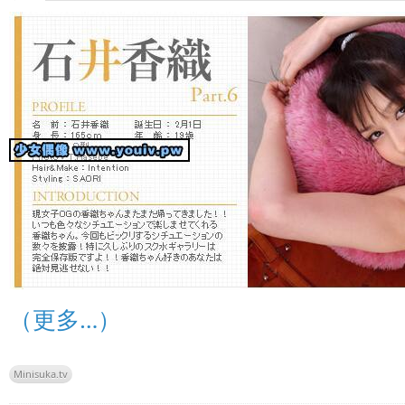
（更多…）
Minisuka.tv