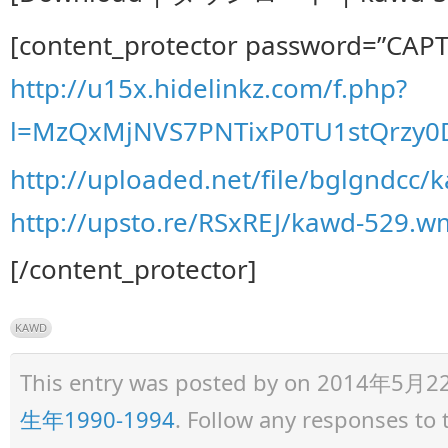
[content_protector password=”CAP
http://u15x.hidelinkz.com/f.php?
l=MzQxMjNVS7PNTixP0TU1stQrzy0
http://uploaded.net/file/bglgndcc
http://upsto.re/RSxREJ/kawd-529.w
[/content_protector]
KAWD
This entry was posted by
on 2014年5月22日 
生年1990-1994
. Follow any responses to