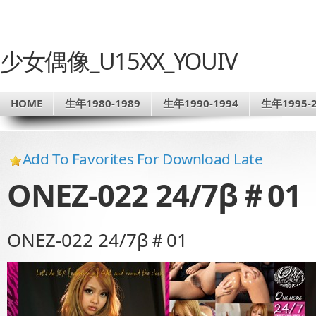
少女偶像_U15XX_YOUIV
HOME
生年1980-1989
生年1990-1994
生年1995-2
Add To Favorites For Download Late
ONEZ-022 24/7β＃01
ONEZ-022 24/7β＃01