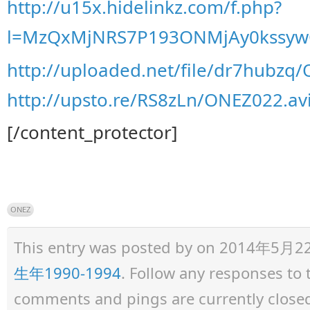
http://u15x.hidelinkz.com/f.php?
l=MzQxMjNRS7P193ONMjAy0kssy
http://uploaded.net/file/dr7hubzq
http://upsto.re/RS8zLn/ONEZ022.av
[/content_protector]
ONEZ
This entry was posted by
on 2014年5月22日 
生年1990-1994
. Follow any responses to
comments and pings are currently close