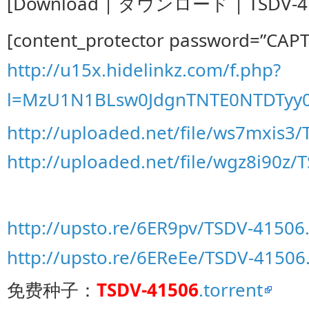
[Download | ダウンロード | TSDV-41
[content_protector password=”CAP
http://u15x.hidelinkz.com/f.php?
l=MzU1N1BLsw0JdgnTNTE0NTDTyy
http://uploaded.net/file/ws7mxis3
http://uploaded.net/file/wgz8i90z/
http://upsto.re/6ER9pv/TSDV-41506
http://upsto.re/6EReEe/TSDV-41506
免费种子：
TSDV-41506
.torrent