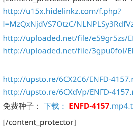
http://u15x.hidelinkz.com/f.php?
l=MzQxNjdVS7OtzC/NLNPLSy3RdfV
http://uploaded.net/file/e59gr5zs/
http://uploaded.net/file/3gpu0fol/
http://upsto.re/6CX2C6/ENFD-4157.
http://upsto.re/6CXdVp/ENFD-4157.
免费种子：
下载：
ENFD-4157
.mp4.t
[/content_protector]