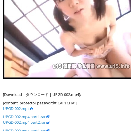
[Download | ダウンロード | UPGD-002.mp4]:
[content_protector password=”CAPTCHA”]
UPGD-002.mp4
UPGD-002.mp4.part1.rar
UPGD-002.mp4.part2.rar
UPGD-002.mp4.part1.rar