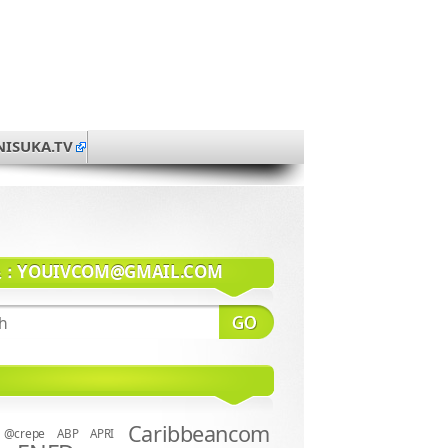
NISUKA.TV
系：
YOUIVCOM@GMAIL.COM
Caribbeancom
@crepe
ABP
APRI