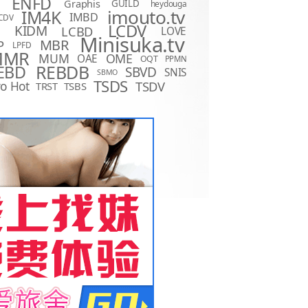
ENFD
Graphis
GUILD
heydouga
imouto.tv
IM4K
IMBD
CDV
LCDV
KIDM
LCBD
LOVE
D
Minisuka.tv
MBR
P
LPFD
MMR
MUM
OME
OAE
OQT
PPMN
REBDB
EBD
SBVD
SNIS
SBMO
TSDS
o Hot
TSDV
TRST
TSBS