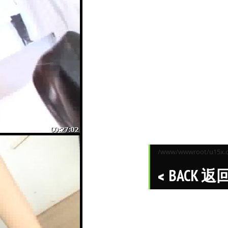
/www/wwwroot/u15x.co
BACK 返