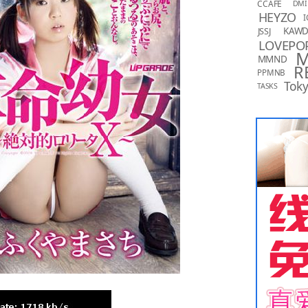
CCAFE
DMI
HEYZO
I
KAW
JSSJ
LOVEPO
MMND
R
PPMNB
Toky
TASKS