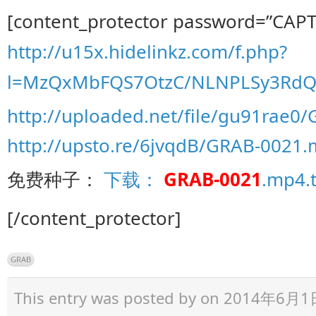
[content_protector password=”CAP
http://u15x.hidelinkz.com/f.php?
l=MzQxMbFQS7OtzC/NLNPLSy3Rd
http://uploaded.net/file/gu91rae
http://upsto.re/6jvqdB/GRAB-0021
免费种子：
下载：
GRAB-0021
.mp4.
[/content_protector]
GRAB
This entry was posted by
on 2014年6月1日 a