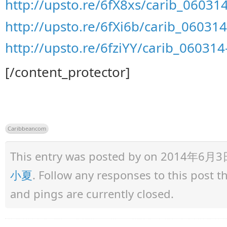
http://upsto.re/6fX8xs/carib_06031
http://upsto.re/6fXi6b/carib_06031
http://upsto.re/6fziYY/carib_06031
[/content_protector]
Caribbeancom
This entry was posted by
on 2014年6月3日 a
小夏
. Follow any responses to this post 
and pings are currently closed.