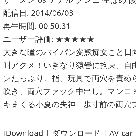
配信日: 2014/06/03
再生時間: 00:50:31
ユーザー評価: ★★★★★
大きな瞳のパイパン変態痴女こと日
叫アクメ！いきなり猿轡に拘束、自
ンたっぷり、指、玩具で両穴を責め
吹き、両穴ファック中出し。マンコ
キまくる小夏の失神一歩寸前の両穴
[Download | ダウンロード | AV-carib