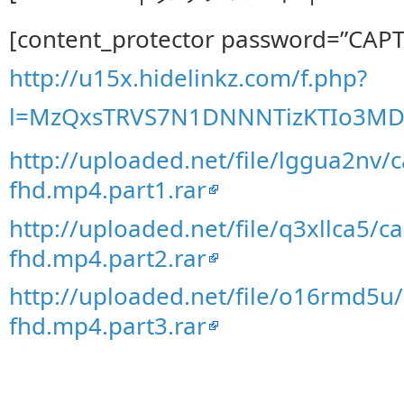
[content_protector password=”CAP
http://u15x.hidelinkz.com/f.php?
l=MzQxsTRVS7N1DNNNTizKTIo3M
http://uploaded.net/file/lggua2nv/
fhd.mp4.part1.rar
http://uploaded.net/file/q3xllca5/c
fhd.mp4.part2.rar
http://uploaded.net/file/o16rmd5u
fhd.mp4.part3.rar