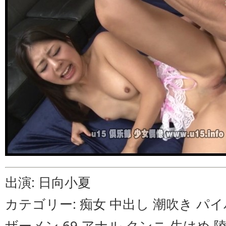
出演: 日向小夏
カテゴリー: 痴女 中出し 潮吹き パ
ザーメン 69 アナル クンニ 生はめ 