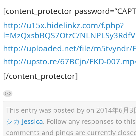
[content_protector password=”CAP
http://u15x.hidelinkz.com/f.php?
l=MzQxsbBQS7OtzC/NLNPLSy3Rdf
http://uploaded.net/file/m5tvyndr
http://upsto.re/67BCjn/EKD-007.mp
[/content_protector]
EKD
This entry was posted by
on 2014年6月3日 a
シカ Jessica
. Follow any responses to th
comments and pings are currently close