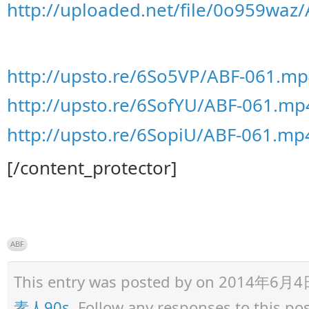
http://uploaded.net/file/0o959waz
http://upsto.re/6So5VP/ABF-061.mp
http://upsto.re/6SofYU/ABF-061.mp4
http://upsto.re/6SopiU/ABF-061.mp4
[/content_protector]
ABF
This entry was posted by
on 2014年6月4日 a
素人90s
. Follow any responses to this p