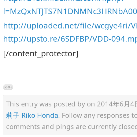
l=MzQxNTJTS7N1DNMNc3HRNbA00
http://uploaded.net/file/wcgye4ri
http://upsto.re/6SDFBP/VDD-094.m
[/content_protector]
VDD
This entry was posted by
on 2014年6月4日 a
莉子 Riko Honda
. Follow any responses t
comments and pings are currently close