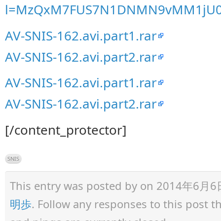
l=MzQxM7FUS7N1DNMN9vMM1jU0
AV-SNIS-162.avi.part1.rar
AV-SNIS-162.avi.part2.rar
AV-SNIS-162.avi.part1.rar
AV-SNIS-162.avi.part2.rar
[/content_protector]
SNIS
This entry was posted by
on 2014年6月6日 a
明歩
. Follow any responses to this post 