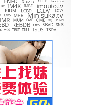
ENFD
Graphis
GUILD
heydouga
imouto.tv
IM4K
IMBD
CDV
LCDV
KIDM
LCBD
LOVE
D
Minisuka.tv
MBR
P
LPFD
MMR
MUM
OME
OAE
OQT
PPMN
REBDB
EBD
SBVD
SNIS
SBMO
TSDS
o Hot
TSDV
TRST
TSBS