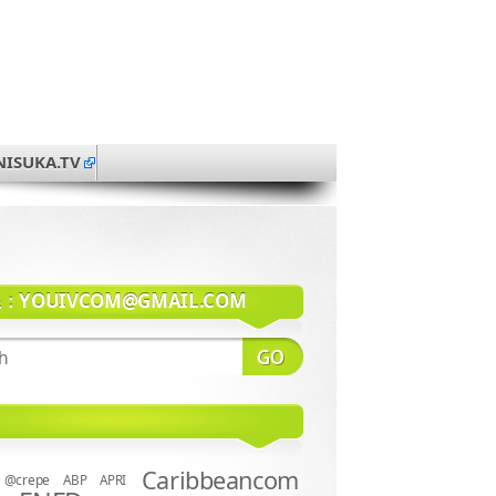
NISUKA.TV
系：
YOUIVCOM@GMAIL.COM
Caribbeancom
@crepe
ABP
APRI