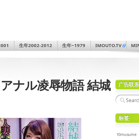
001
生年2002-2012
生年~1979
IMOUTO.TV
MI
穴 アナル凌辱物語 結城
广告联
标签
10musume