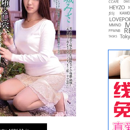
CCAFE
DMI
HEYZO
I
KAW
JSSJ
LOVEPO
MMND
R
PPMNB
Toky
TASKS