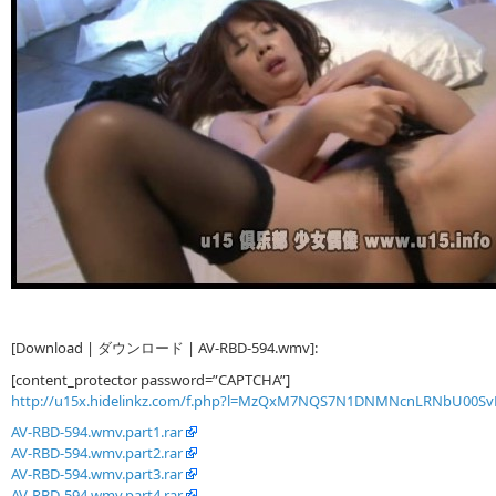
[Download | ダウンロード | AV-RBD-594.wmv]:
[content_protector password=”CAPTCHA”]
http://u15x.hidelinkz.com/f.php?l=MzQxM7NQS7N1DNMNcnLRNbU00S
AV-RBD-594.wmv.part1.rar
AV-RBD-594.wmv.part2.rar
AV-RBD-594.wmv.part3.rar
AV-RBD-594.wmv.part4.rar