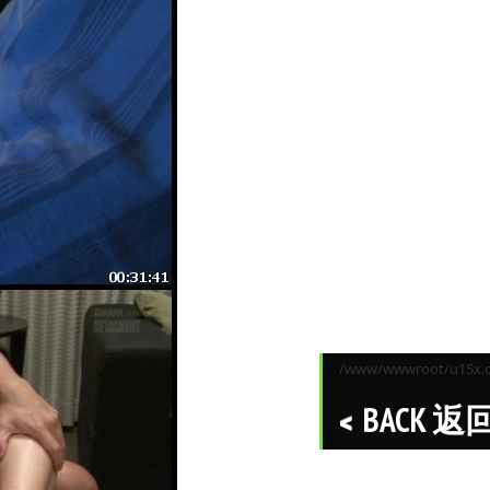
/www/wwwroot/u15x.co
BACK 返