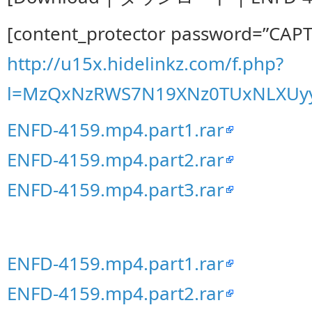
[content_protector password=”CAP
http://u15x.hidelinkz.com/f.php?
l=MzQxNzRWS7N19XNz0TUxNLXUy
ENFD-4159.mp4.part1.rar
ENFD-4159.mp4.part2.rar
ENFD-4159.mp4.part3.rar
ENFD-4159.mp4.part1.rar
ENFD-4159.mp4.part2.rar