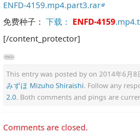
ENFD-4159.mp4.part3.rar
免费种子：
下载：
ENFD-4159
.mp4.t
[/content_protector]
ENFD
This entry was posted by
on 2014年6月8日 a
みずほ Mizuho Shiraishi
. Follow any res
2.0
. Both comments and pings are curren
Comments are closed.