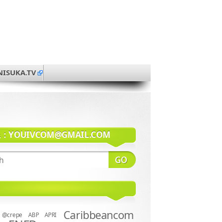
NISUKA.TV
系：
YOUIVCOM@GMAIL.COM
Caribbeancom
@crepe
ABP
APRI