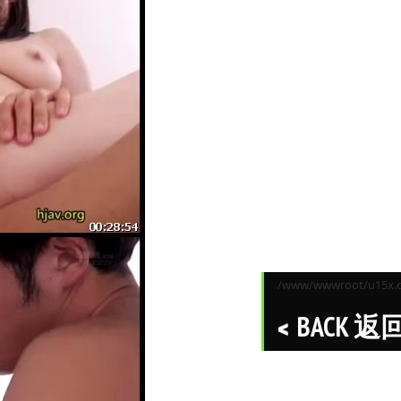
/www/wwwroot/u15x.co
BACK 返