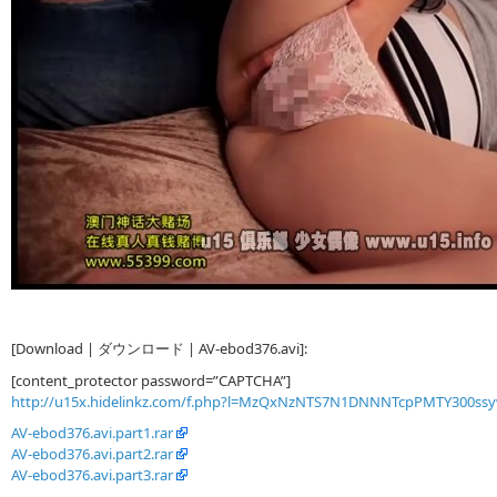
[Download | ダウンロード | AV-ebod376.avi]:
[content_protector password=”CAPTCHA”]
http://u15x.hidelinkz.com/f.php?l=MzQxNzNTS7N1DNNNTcpPMTY300ss
AV-ebod376.avi.part1.rar
AV-ebod376.avi.part2.rar
AV-ebod376.avi.part3.rar