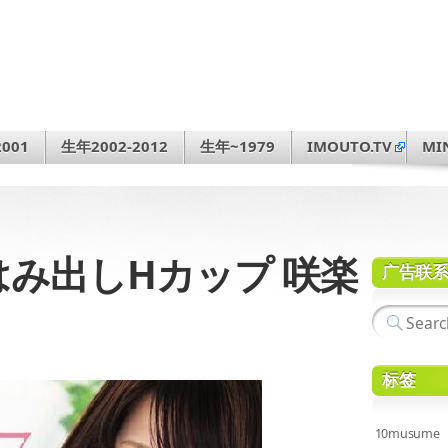
001
生年2002-2012
生年~1979
IMOUTO.TV
MI
cmはみ出しHカップ 咲楽
广告联
标签
10musume