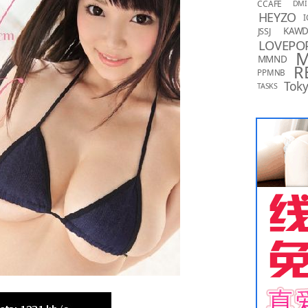
CCAFE
DMI
HEYZO
I
KAW
JSSJ
LOVEPO
MMND
R
PPMNB
Toky
TASKS