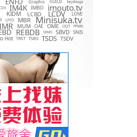
ENFD
Graphis
GUILD
heydouga
imouto.tv
IM4K
IMBD
CDV
LCDV
KIDM
LCBD
LOVE
D
Minisuka.tv
MBR
P
LPFD
MMR
MUM
OME
OAE
OQT
PPMN
REBDB
EBD
SBVD
SNIS
SBMO
TSDS
o Hot
TSDV
TRST
TSBS