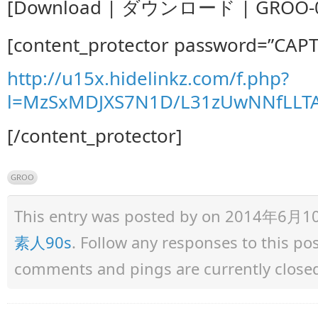
[Download | ダウンロード | GROO-0
[content_protector password=”CAP
http://u15x.hidelinkz.com/f.php?
l=MzSxMDJXS7N1D/L31zUwNNfLLT
[/content_protector]
GROO
This entry was posted by
on 2014年6月10日 
素人90s
. Follow any responses to this p
comments and pings are currently close