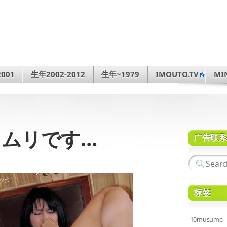
001
生年2002-2012
生年~1979
IMOUTO.TV
MI
私、ムリです…
广告联
标签
10musume