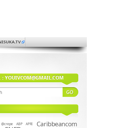
NISUKA.TV
系：
YOUIVCOM@GMAIL.COM
Caribbeancom
@crepe
ABP
APRI