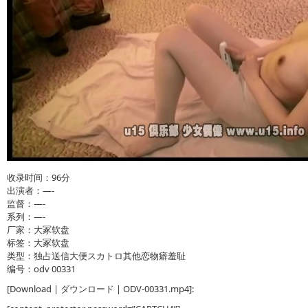
收录时间：96分
出演者：—-
监督：—-
系列：—-
厂家：大冢软盘
标签：大冢软盘
类型：独占送信大便スカトロ其他恋物癖羞耻
编号：odv 00331
[Download | ダウンロード | ODV-00331.mp4]: