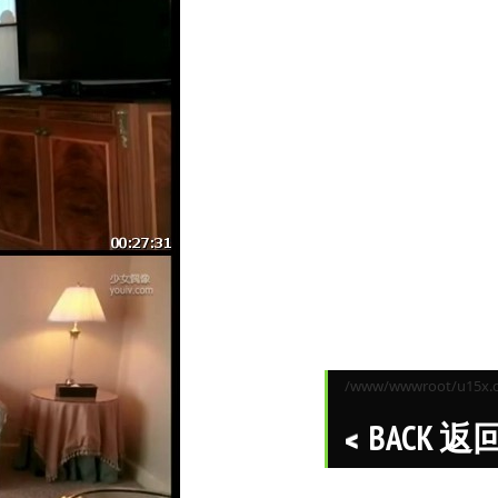
/www/wwwroot/u15x.co
BACK 返