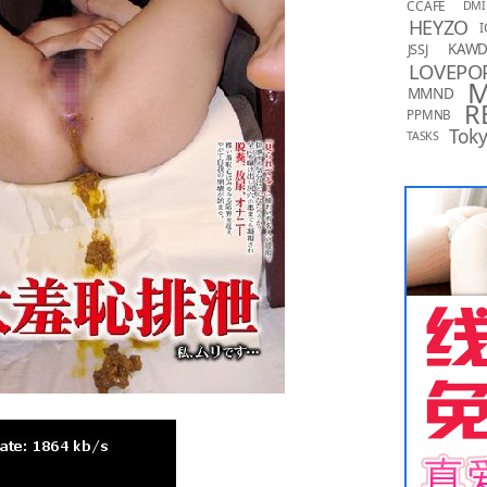
CCAFE
DMI
HEYZO
I
KAW
JSSJ
LOVEPO
MMND
R
PPMNB
Toky
TASKS