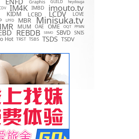
ENFD
Graphis
GUILD
heydouga
imouto.tv
IM4K
IMBD
CDV
LCDV
KIDM
LCBD
LOVE
D
Minisuka.tv
MBR
P
LPFD
MMR
MUM
OME
OAE
OQT
PPMN
REBDB
EBD
SBVD
SNIS
SBMO
TSDS
o Hot
TSDV
TRST
TSBS