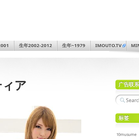
001
生年2002-2012
生年~1979
IMOUTO.TV
MI
 ティア
广告联
标签
10musume