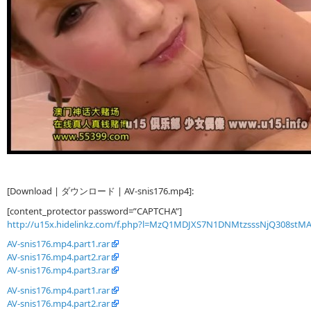
[Download | ダウンロード | AV-snis176.mp4]:
[content_protector password=”CAPTCHA”]
http://u15x.hidelinkz.com/f.php?l=MzQ1MDJXS7N1DNMtzsssNjQ308stM
AV-snis176.mp4.part1.rar
AV-snis176.mp4.part2.rar
AV-snis176.mp4.part3.rar
AV-snis176.mp4.part1.rar
AV-snis176.mp4.part2.rar