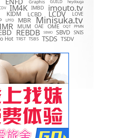
ENFD
Graphis
GUILD
heydouga
imouto.tv
IM4K
IMBD
CDV
LCDV
KIDM
LCBD
LOVE
D
Minisuka.tv
MBR
P
LPFD
MMR
MUM
OME
OAE
OQT
PPMN
REBDB
EBD
SBVD
SNIS
SBMO
TSDS
o Hot
TSDV
TRST
TSBS