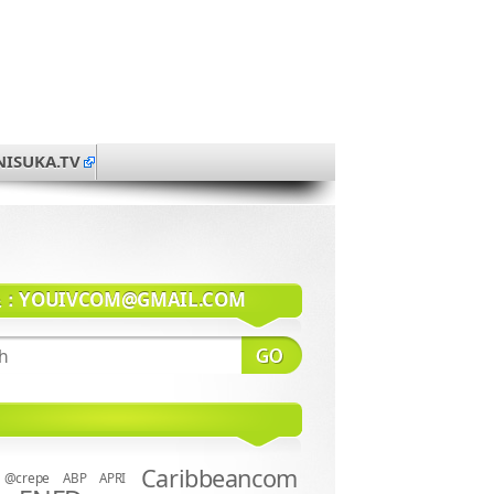
NISUKA.TV
系：
YOUIVCOM@GMAIL.COM
Caribbeancom
@crepe
ABP
APRI