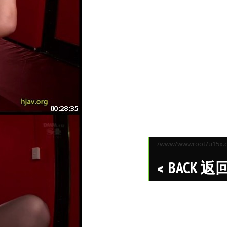
/www/wwwroot/u15x.co
BACK 返