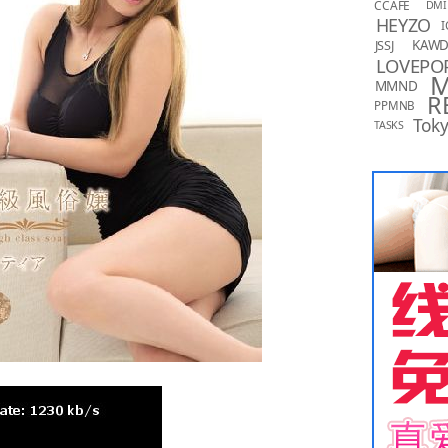
CCAFE
DMI
HEYZO
I
KAW
JSSJ
LOVEPO
MMND
R
PPMNB
Toky
TASKS