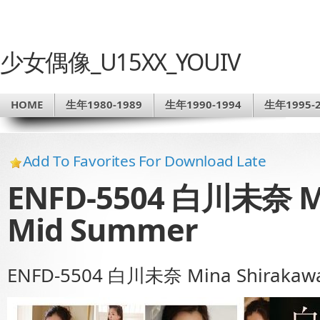
少女偶像_U15XX_YOUIV
HOME
生年1980-1989
生年1990-1994
生年1995-2
Add To Favorites For Download Late
ENFD-5504 白川未奈 Mi
Mid Summer
ENFD-5504 白川未奈 Mina Shirakawa