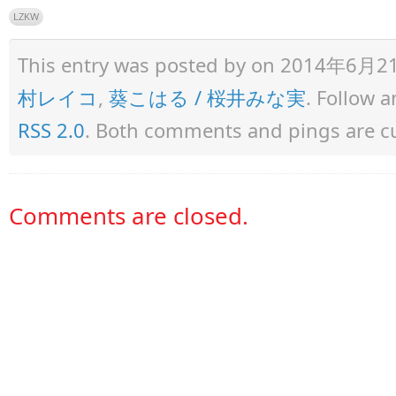
LZKW
This entry was posted by
on 2014年6月21日 
村レイコ
,
葵こはる / 桜井みな実
. Follow 
RSS 2.0
. Both comments and pings are cu
Comments are closed.