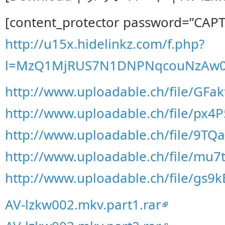
[content_protector password=”CAP
http://u15x.hidelinkz.com/f.php?
l=MzQ1MjRUS7N1DNPNqcouNzAw
http://www.uploadable.ch/file/GFa
http://www.uploadable.ch/file/px
http://www.uploadable.ch/file/9T
http://www.uploadable.ch/file/mu7
http://www.uploadable.ch/file/gs9
AV-lzkw002.mkv.part1.rar