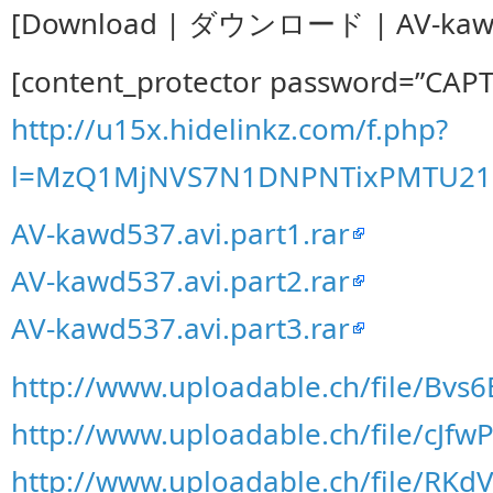
[Download | ダウンロード | AV-kawd5
[content_protector password=”CAP
http://u15x.hidelinkz.com/f.php?
l=MzQ1MjNVS7N1DNPNTixPMTU21
AV-kawd537.avi.part1.rar
AV-kawd537.avi.part2.rar
AV-kawd537.avi.part3.rar
http://www.uploadable.ch/file/Bv
http://www.uploadable.ch/file/cJfw
http://www.uploadable.ch/file/RK