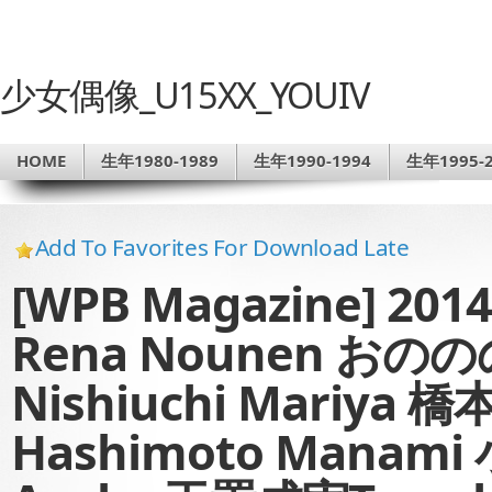
少女偶像_U15XX_YOUIV
HOME
生年1980-1989
生年1990-1994
生年1995-2
Add To Favorites For Download Late
[WPB Magazine] 20
Rena Nounen お
Nishiuchi Mariya
Hashimoto Manam