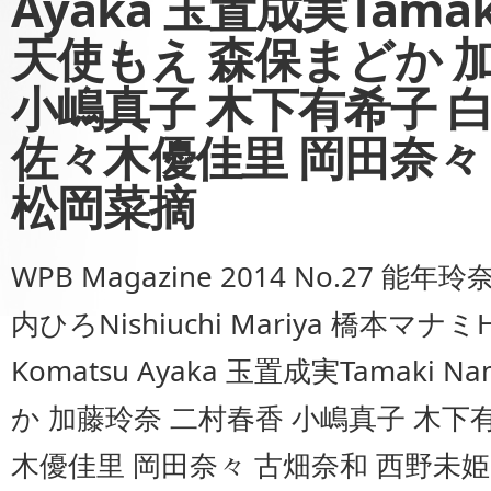
Ayaka 玉置成実Tamak
天使もえ 森保まどか 
小嶋真子 木下有希子 
佐々木優佳里 岡田奈々
松岡菜摘
WPB Magazine 2014 No.27 能年
内ひろNishiuchi Mariya 橋本マナミ
Komatsu Ayaka 玉置成実Tamaki
か 加藤玲奈 二村春香 小嶋真子 木下
木優佳里 岡田奈々 古畑奈和 西野未姫