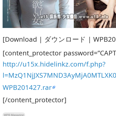
[Download | ダウンロード | WPB2014
[content_protector password=”CAP
http://u15x.hidelinkz.com/f.php?
l=MzQ1NjJXS7MND3AyMjA0MTLXK
WPB201427.rar
[/content_protector]
WPB Magazine