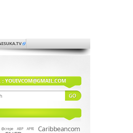
NISUKA.TV
系：
YOUIVCOM@GMAIL.COM
Caribbeancom
@crepe
ABP
APRI