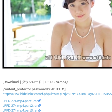
[Download | ダウンロード | LPFD-274.mp4]:
[content_protector password=”CAPTCHA”]
http://u15x.hidelinkz.com/f.php?l=MzQ1NjVSS7P1CXBz0TUyN9HLLTABAA
LPFD-274.mp4.part1.rar
LPFD-274.mp4.part2.rar
LPFD-274.mp4.part3.rar