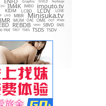
ENFD
Graphis
GUILD
heydouga
imouto.tv
IM4K
IMBD
CDV
LCDV
KIDM
LCBD
LOVE
D
Minisuka.tv
MBR
P
LPFD
MMR
MUM
OME
OAE
OQT
PPMN
REBDB
EBD
SBVD
SNIS
SBMO
TSDS
o Hot
TSDV
TRST
TSBS