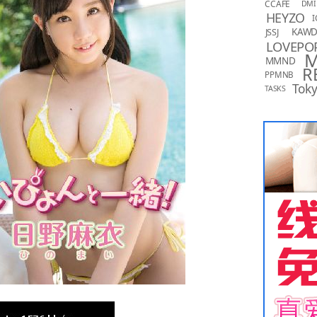
CCAFE
DMI
HEYZO
I
KAW
JSSJ
LOVEPO
MMND
R
PPMNB
Toky
TASKS