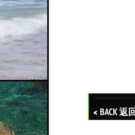
/www/wwwroot/u15x.co
BACK 返