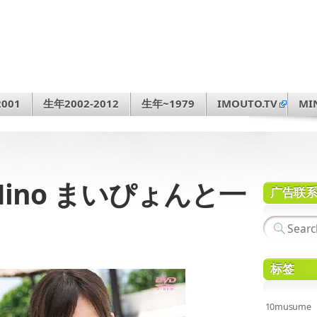
001
生年2002-2012
生年~1979
IMOUTO.TV
MI
i Hino まいぴょんと一
广告联
标签
10musume