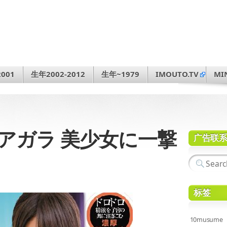
001
生年2002-2012
生年~1979
IMOUTO.TV
MI
ナイアガラ 美少女に一撃
广告联
标签
10musume