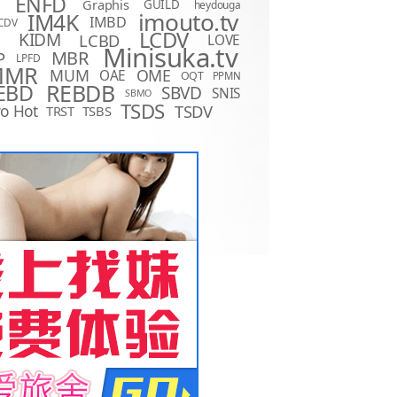
ENFD
Graphis
GUILD
heydouga
imouto.tv
IM4K
IMBD
CDV
LCDV
KIDM
LCBD
LOVE
D
Minisuka.tv
MBR
P
LPFD
MMR
MUM
OME
OAE
OQT
PPMN
REBDB
EBD
SBVD
SNIS
SBMO
TSDS
o Hot
TSDV
TRST
TSBS