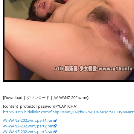
[Download | ダウンロード | AV-WANZ-202.wmv]:
[content_protector password=”CAPTCHA”]
http://u15x.hidelinkz.com/f.php?l=MzQ1NjdWS7N1DNMNd/SL0jUyMNIr
AV-WANZ-202.wmv.part1.rar
AV-WANZ-202.wmv.part2.rar
AV-WANZ-202.wmv.part3.rar