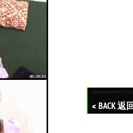
/www/wwwroot/u15x.co
BACK 返