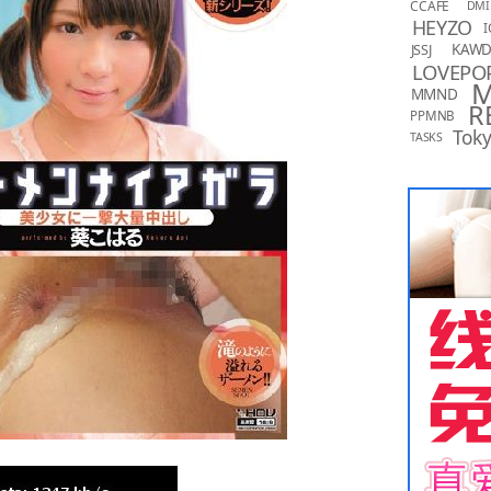
CCAFE
DMI
HEYZO
I
KAW
JSSJ
LOVEPO
MMND
R
PPMNB
Toky
TASKS