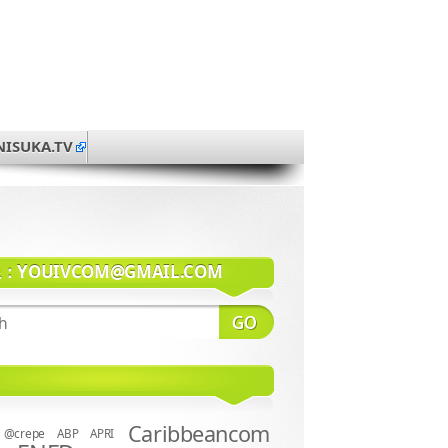
NISUKA.TV
系：
YOUIVCOM@GMAIL.COM
Caribbeancom
@crepe
ABP
APRI