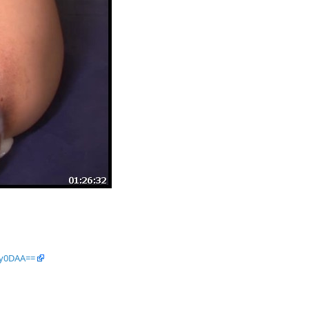
zy0DAA==