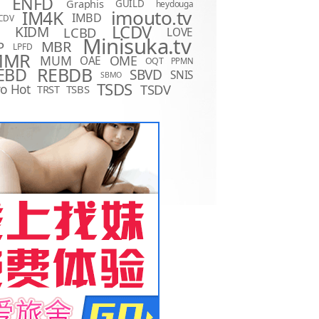
ENFD
Graphis
GUILD
heydouga
imouto.tv
IM4K
IMBD
CDV
LCDV
KIDM
LCBD
LOVE
D
Minisuka.tv
MBR
P
LPFD
MMR
MUM
OME
OAE
OQT
PPMN
REBDB
EBD
SBVD
SNIS
SBMO
TSDS
o Hot
TSDV
TRST
TSBS