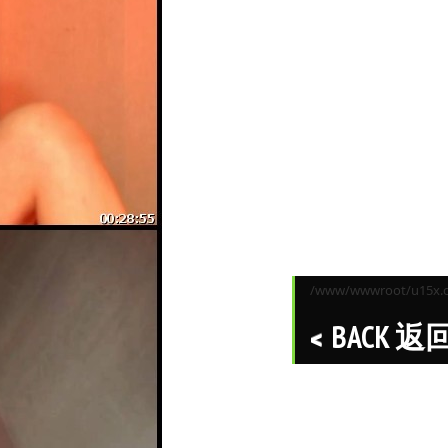
/www/wwwroot/u15x.co
BACK 返