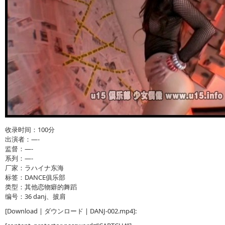
收录时间：100分
出演者：—-
监督：—-
系列：—-
厂家：ラハイナ东海
标签：DANCE俱乐部
类型：其他恋物癖的舞蹈
编号：36 danj、披肩
[Download | ダウンロード | DANJ-002.mp4]: