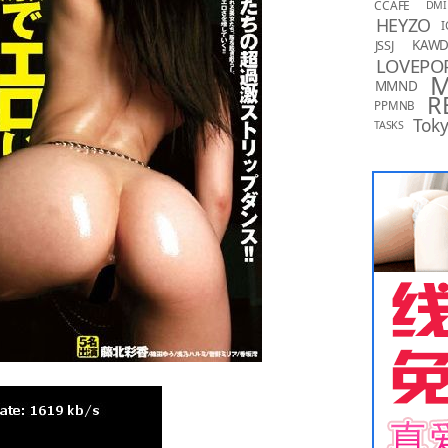
CCAFE
DMI
HEYZO
I
KAW
JSSJ
LOVEPO
MMND
R
PPMNB
Toky
TASKS