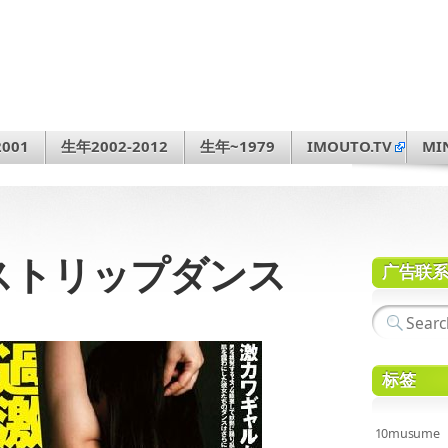
001
生年2002-2012
生年~1979
IMOUTO.TV
MI
ロいストリップダンス
广告联
标签
10musume