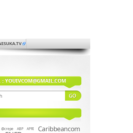
NISUKA.TV
系：
YOUIVCOM@GMAIL.COM
Caribbeancom
@crepe
ABP
APRI