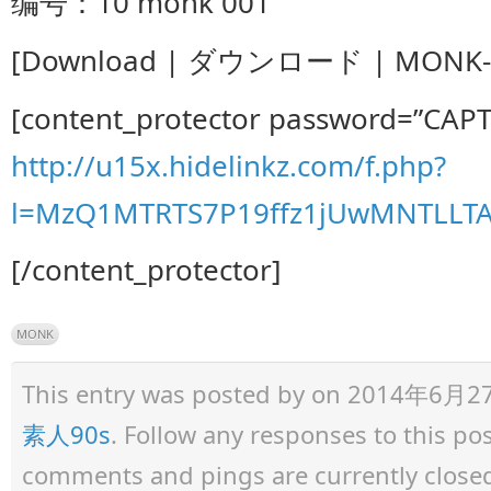
编号：10 monk 001
[Download | ダウンロード | MONK-0
[content_protector password=”CAP
http://u15x.hidelinkz.com/f.php?
l=MzQ1MTRTS7P19ffz1jUwMNTLLT
[/content_protector]
MONK
This entry was posted by
on 2014年6月27日 
素人90s
. Follow any responses to this p
comments and pings are currently close