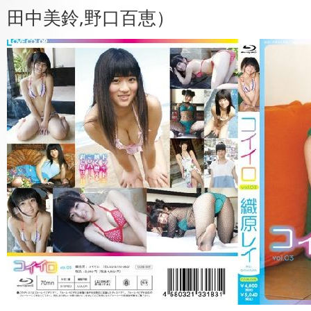
田中美鈴,野口百恵）