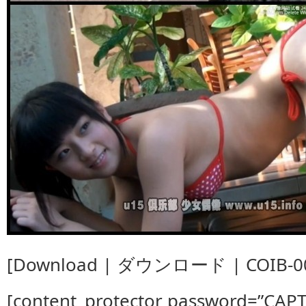
[Download | ダウンロード | COIB-00
[content_protector password=”CAP