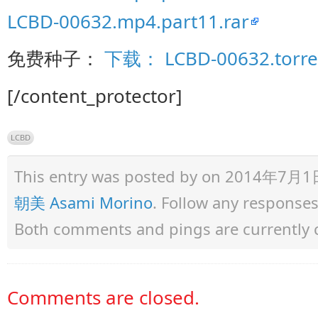
LCBD-00632.mp4.part11.rar
免费种子：
下载： LCBD-00632.torre
[/content_protector]
LCBD
This entry was posted by
on 2014年7月1日 a
朝美 Asami Morino
. Follow any response
Both comments and pings are currently 
Comments are closed.