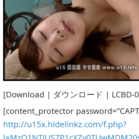
[Download | ダウンロード | LCBD-00
[content_protector password=”CAP
http://u15x.hidelinkz.com/f.php?
l=MzQ1NTJUS7P1cXZy0TUwMDM20