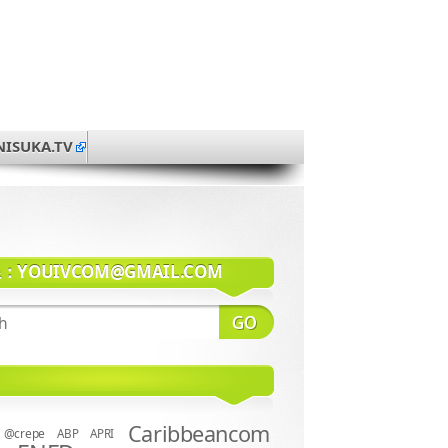
NISUKA.TV
系：
YOUIVCOM@GMAIL.COM
Caribbeancom
@crepe
ABP
APRI