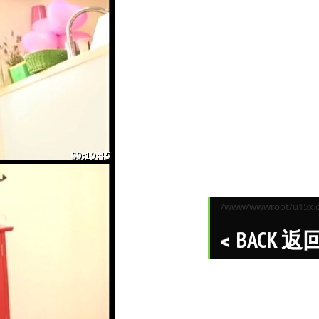
/www/wwwroot/u15x.co
BACK 返