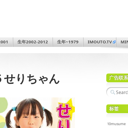
001
生年2002-2012
生年~1979
IMOUTO.TV
MI
.75 せりちゃん
广告联
标签
10musume