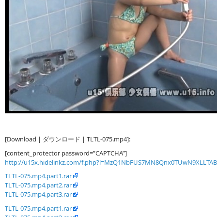
[Download | ダウンロード | TLTL-075.mp4]:
[content_protector password=”CAPTCHA”]
http://u15x.hidelinkz.com/f.php?l=MzQ1NbFUS7MN8Qnx0TUwN9XLLTA
TLTL-075.mp4.part1.rar
TLTL-075.mp4.part2.rar
TLTL-075.mp4.part3.rar
TLTL-075.mp4.part1.rar