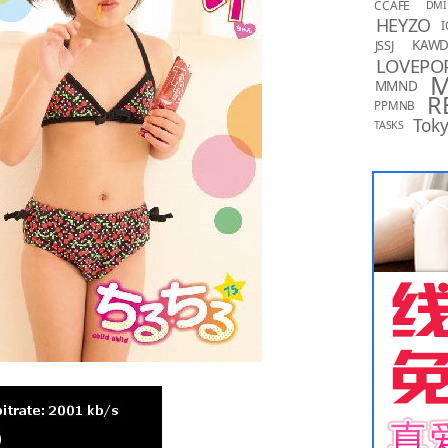
CCAFE
DMI
HEYZO
I
KAW
JSSJ
LOVEPO
MMND
R
PPMNB
Toky
TASKS