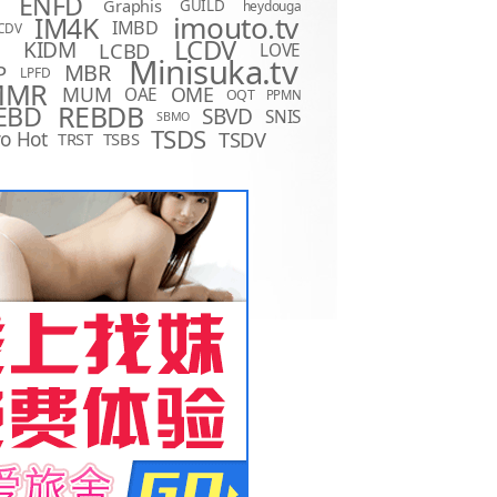
ENFD
Graphis
GUILD
heydouga
imouto.tv
IM4K
IMBD
CDV
LCDV
KIDM
LCBD
LOVE
D
Minisuka.tv
MBR
P
LPFD
MMR
MUM
OME
OAE
OQT
PPMN
REBDB
EBD
SBVD
SNIS
SBMO
TSDS
o Hot
TSDV
TRST
TSBS