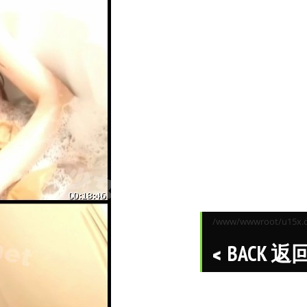
/www/wwwroot/u15x.co
BACK 返