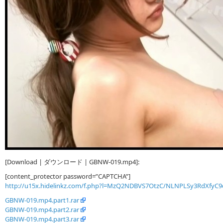
[Download | ダウンロード | GBNW-019.mp4]:
[content_protector password=”CAPTCHA”]
http://u15x.hidelinkz.com/f.php?l=MzQ2NDBVS7OtzC/NLNPLSy3RdXfy
GBNW-019.mp4.part1.rar
GBNW-019.mp4.part2.rar
GBNW-019.mp4.part3.rar