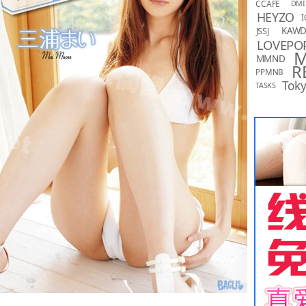
CCAFE
DMI
HEYZO
I
KAW
JSSJ
LOVEPO
MMND
R
PPMNB
Toky
TASKS