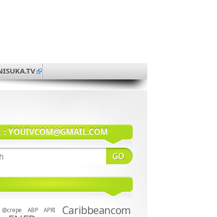
NISUKA.TV
系：
YOUIVCOM@GMAIL.COM
Caribbeancom
@crepe
ABP
APRI