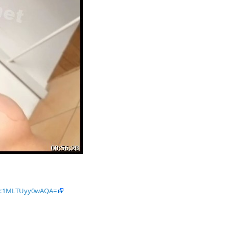
C9c1MLTUyy0wAQA=