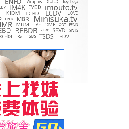
ENFD
Graphis
GUILD
heydouga
imouto.tv
IM4K
IMBD
CDV
LCDV
KIDM
LCBD
LOVE
D
Minisuka.tv
MBR
P
LPFD
MMR
MUM
OME
OAE
OQT
PPMN
REBDB
EBD
SBVD
SNIS
SBMO
TSDS
o Hot
TSDV
TRST
TSBS