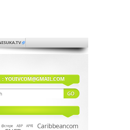
NISUKA.TV
系：
YOUIVCOM@GMAIL.COM
Caribbeancom
@crepe
ABP
APRI