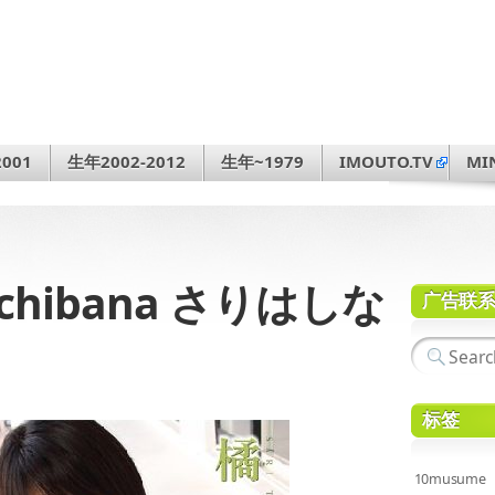
001
生年2002-2012
生年~1979
IMOUTO.TV
MI
Tachibana さりはしな
广告联
标签
10musume