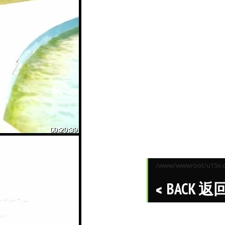
/www/wwwroot/u15x.co
BACK 返