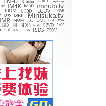
ENFD
Graphis
GUILD
heydouga
imouto.tv
IM4K
IMBD
CDV
LCDV
KIDM
LCBD
LOVE
D
Minisuka.tv
MBR
P
LPFD
MMR
MUM
OME
OAE
OQT
PPMN
REBDB
EBD
SBVD
SNIS
SBMO
TSDS
o Hot
TSDV
TRST
TSBS