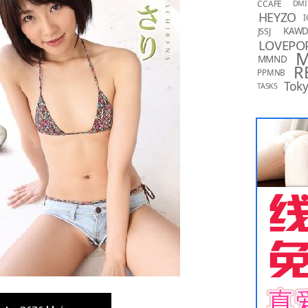
CCAFE
DMI
HEYZO
I
KAW
JSSJ
LOVEPO
MMND
R
PPMNB
Toky
TASKS