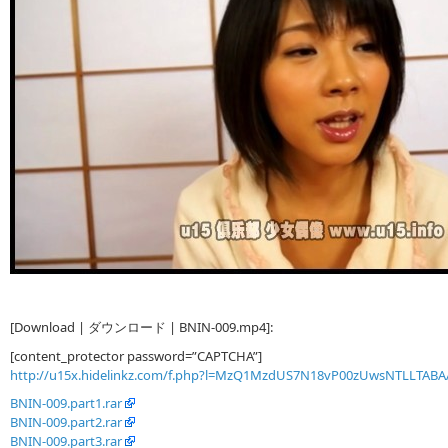
[Download | ダウンロード | BNIN-009.mp4]:
[content_protector password=”CAPTCHA”]
http://u15x.hidelinkz.com/f.php?l=MzQ1MzdUS7N18vP00zUwsNTLLTABA
BNIN-009.part1.rar
BNIN-009.part2.rar
BNIN-009.part3.rar