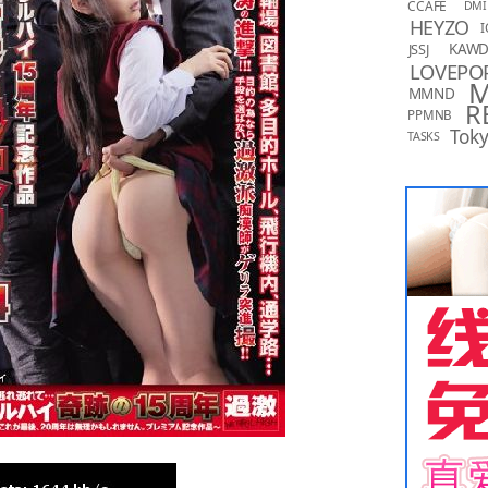
CCAFE
DMI
HEYZO
I
KAW
JSSJ
LOVEPO
MMND
R
PPMNB
Toky
TASKS