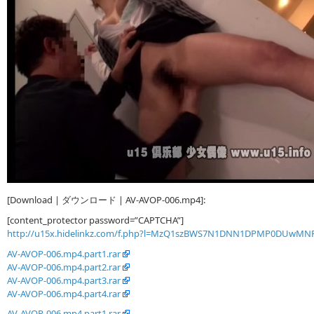
[Download | ダウンロード | AV-AVOP-006.mp4]:
[content_protector password=”CAPTCHA”]
http://u15x.hidelinkz.com/f.php?l=MzQ1szBWS7N1DNN1DPMP0DUwMN
AV-AVOP-006.mp4.part1.rar
AV-AVOP-006.mp4.part2.rar
AV-AVOP-006.mp4.part3.rar
AV-AVOP-006.mp4.part4.rar
AV-AVOP-006.mp4.part1.rar