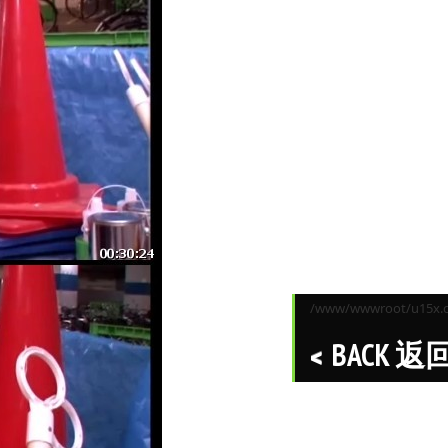
/www/wwwroot/u15x.co
BACK 返