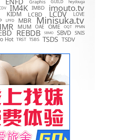
ENFD
Graphis
GUILD
heydouga
imouto.tv
IM4K
IMBD
CDV
LCDV
KIDM
LCBD
LOVE
D
Minisuka.tv
MBR
P
LPFD
MMR
MUM
OME
OAE
OQT
PPMN
REBDB
EBD
SBVD
SNIS
SBMO
TSDS
o Hot
TSDV
TRST
TSBS