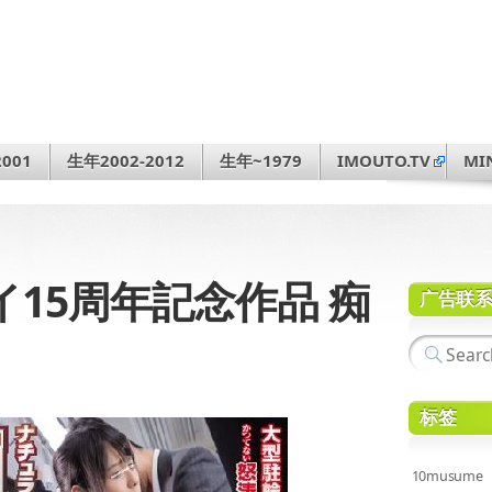
001
生年2002-2012
生年~1979
IMOUTO.TV
MI
ハイ15周年記念作品 痴
广告联
标签
10musume