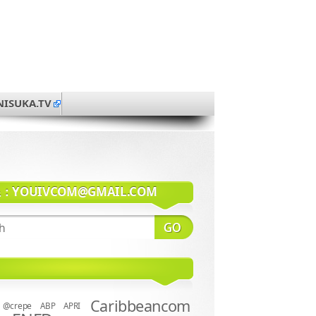
NISUKA.TV
系：
YOUIVCOM@GMAIL.COM
Caribbeancom
@crepe
ABP
APRI