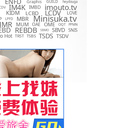
ENFD
Graphis
GUILD
heydouga
imouto.tv
IM4K
IMBD
CDV
LCDV
KIDM
LCBD
LOVE
D
Minisuka.tv
MBR
P
LPFD
MMR
MUM
OME
OAE
OQT
PPMN
REBDB
EBD
SBVD
SNIS
SBMO
TSDS
o Hot
TSDV
TRST
TSBS