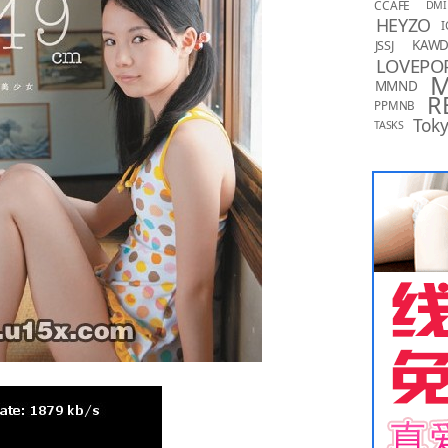
CCAFE
DMI
HEYZO
I
KAW
JSSJ
LOVEPO
MMND
R
PPMNB
Toky
TASKS