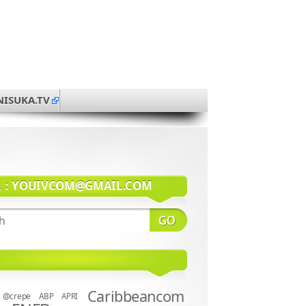
NISUKA.TV
系：
YOUIVCOM@GMAIL.COM
Caribbeancom
@crepe
ABP
APRI