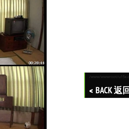
/www/wwwroot/u15x.co
BACK 返