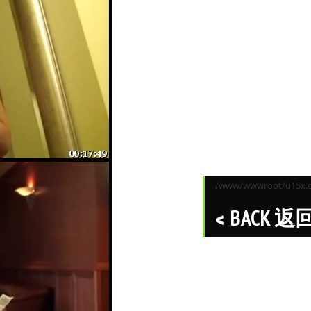
/www/wwwroot/u15x.co
BACK 返