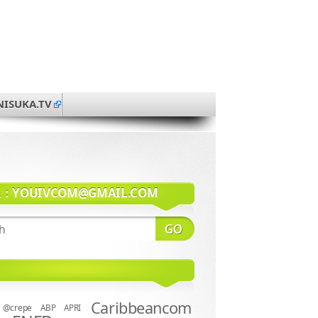
NISUKA.TV
系：
YOUIVCOM@GMAIL.COM
Caribbeancom
@crepe
ABP
APRI