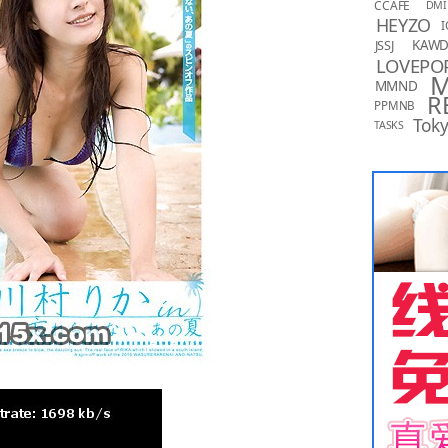
CCAFE
DMI
HEYZO
I
KAW
JSSJ
LOVEPO
MMND
R
PPMNB
Toky
TASKS