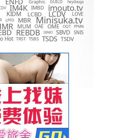
ENFD
Graphis
GUILD
heydouga
imouto.tv
IM4K
IMBD
CDV
LCDV
KIDM
LCBD
LOVE
D
Minisuka.tv
MBR
P
LPFD
MMR
MUM
OME
OAE
OQT
PPMN
REBDB
EBD
SBVD
SNIS
SBMO
TSDS
o Hot
TSDV
TRST
TSBS