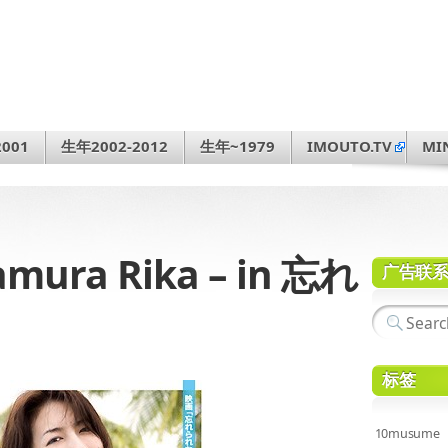
001
生年2002-2012
生年~1979
IMOUTO.TV
MI
ura Rika – in 忘れ
广告联
标签
10musume