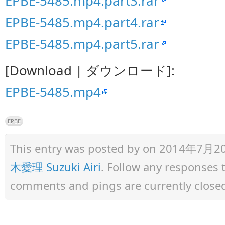
EPBE-5485.mp4.part3.rar
EPBE-5485.mp4.part4.rar
EPBE-5485.mp4.part5.rar
[Download | ダウンロード]:
EPBE-5485.mp4
EPBE
This entry was posted by
on 2014年7月20日 
木愛理 Suzuki Airi
. Follow any responses 
comments and pings are currently close