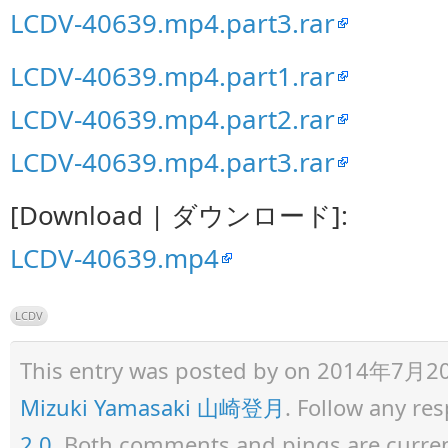
LCDV-40639.mp4.part3.rar
LCDV-40639.mp4.part1.rar
LCDV-40639.mp4.part2.rar
LCDV-40639.mp4.part3.rar
[Download | ダウンロード]:
LCDV-40639.mp4
LCDV
This entry was posted by
on 2014年7月20日 
Mizuki Yamasaki 山崎登月
. Follow any re
2.0
. Both comments and pings are curren