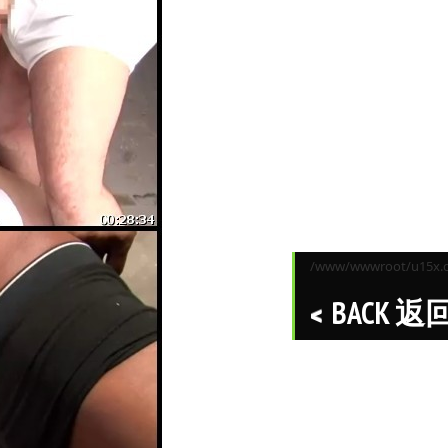
/www/wwwroot/u15x.co
BACK 返