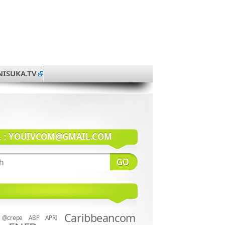
NISUKA.TV
系：
YOUIVCOM@GMAIL.COM
Caribbeancom
@crepe
ABP
APRI