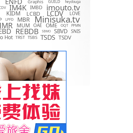
ENFD
Graphis
GUILD
heydouga
imouto.tv
IM4K
IMBD
CDV
LCDV
KIDM
LCBD
LOVE
D
Minisuka.tv
MBR
P
LPFD
MMR
MUM
OME
OAE
OQT
PPMN
REBDB
EBD
SBVD
SNIS
SBMO
TSDS
o Hot
TSDV
TRST
TSBS