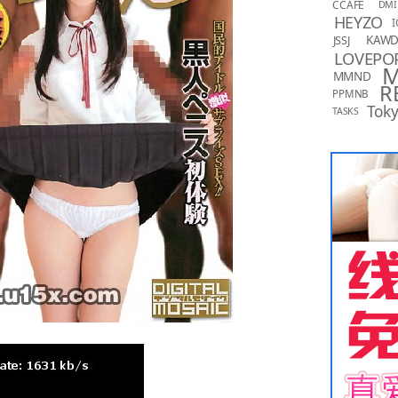
CCAFE
DMI
HEYZO
I
KAW
JSSJ
LOVEPO
MMND
R
PPMNB
Toky
TASKS