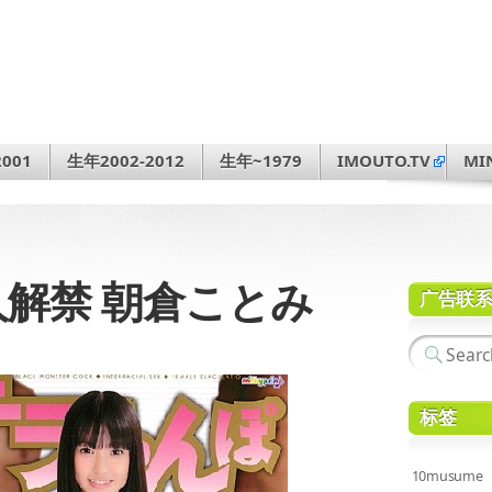
001
生年2002-2012
生年~1979
IMOUTO.TV
MI
黒人解禁 朝倉ことみ
广告联
标签
10musume