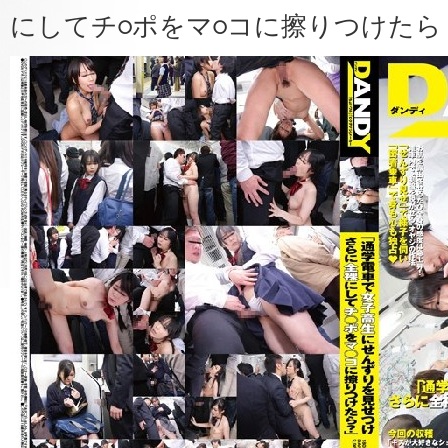
にしてチ○ポをマ○コに擦りつけたら？V