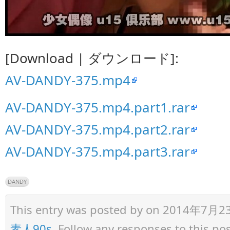
[Download | ダウンロード]:
AV-DANDY-375.mp4
AV-DANDY-375.mp4.part1.rar
AV-DANDY-375.mp4.part2.rar
AV-DANDY-375.mp4.part3.rar
DANDY
This entry was posted by
on 2014年7月23日 
素人90s
. Follow any responses to this p