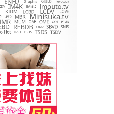
ENFD
Graphis
GUILD
heydouga
imouto.tv
IM4K
IMBD
CDV
LCDV
KIDM
LCBD
LOVE
D
Minisuka.tv
MBR
P
LPFD
MMR
MUM
OME
OAE
OQT
PPMN
REBDB
EBD
SBVD
SNIS
SBMO
TSDS
o Hot
TSDV
TRST
TSBS