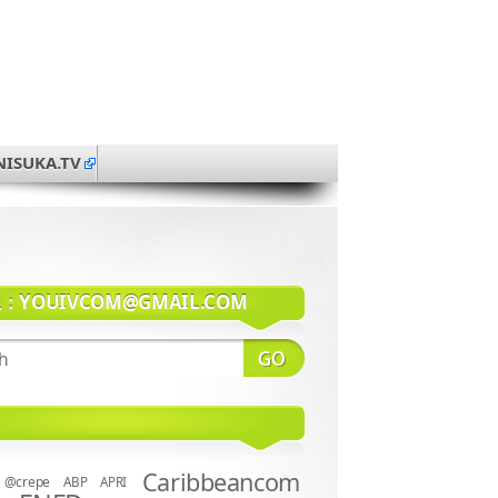
NISUKA.TV
系：
YOUIVCOM@GMAIL.COM
Caribbeancom
@crepe
ABP
APRI