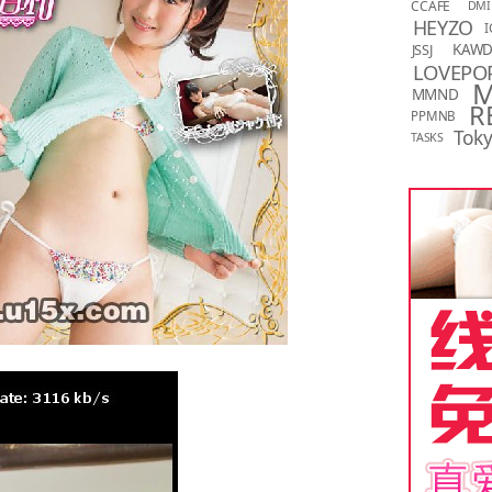
CCAFE
DMI
HEYZO
I
KAW
JSSJ
LOVEPO
MMND
R
PPMNB
Toky
TASKS