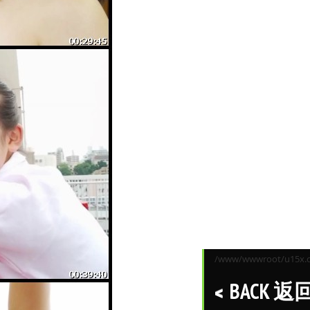
/www/wwwroot/u15x.co
BACK 返