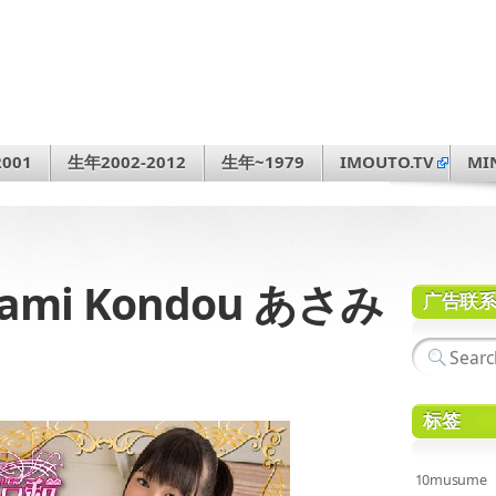
001
生年2002-2012
生年~1979
IMOUTO.TV
MI
ami Kondou あさみ
广告联
标签
10musume