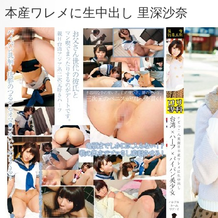
本産ワレメに生中出し 里深沙奈