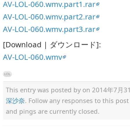
AV-LOL-060.wmv.part1.rar
AV-LOL-060.wmv.part2.rar
AV-LOL-060.wmv.part3.rar
[Download | ダウンロード]:
AV-LOL-060.wmv
LOL
This entry was posted by
on 2014年7月31日 
深沙奈
. Follow any responses to this pos
and pings are currently closed.