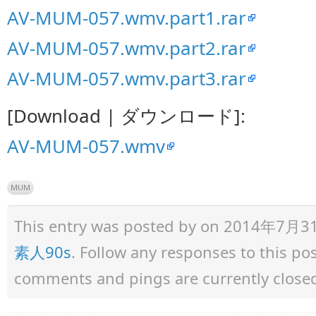
AV-MUM-057.wmv.part1.rar
AV-MUM-057.wmv.part2.rar
AV-MUM-057.wmv.part3.rar
[Download | ダウンロード]:
AV-MUM-057.wmv
MUM
This entry was posted by
on 2014年7月31日 
素人90s
. Follow any responses to this p
comments and pings are currently close