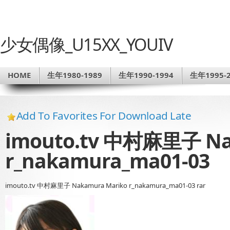
少女偶像_U15XX_YOUIV
HOME
生年1980-1989
生年1990-1994
生年1995-2
Add To Favorites For Download Late
imouto.tv 中村麻里子 Na
r_nakamura_ma01-03
imouto.tv 中村麻里子 Nakamura Mariko r_nakamura_ma01-03 rar