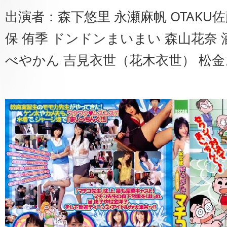
出演者：森下悠里 永瀬麻帆 OTAKU
保 侑季 ドンドンまいまい 森山花奈 
べやかん 吉見衣世（花木衣世） 松金