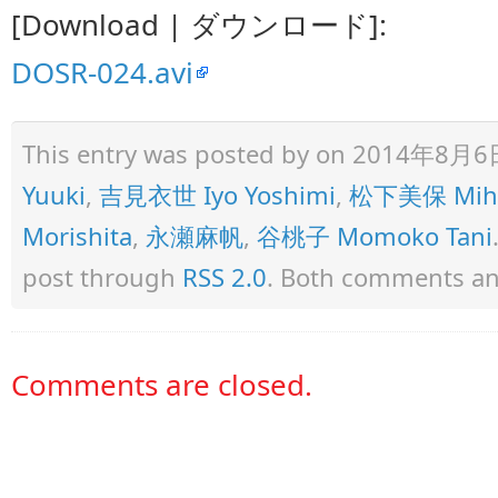
[Download | ダウンロード]:
DOSR-024.avi
This entry was posted by
on 2014年8月6日 a
Yuuki
,
吉見衣世 Iyo Yoshimi
,
松下美保 Miho
Morishita
,
永瀬麻帆
,
谷桃子 Momoko Tani
post through
RSS 2.0
. Both comments and
Comments are closed.