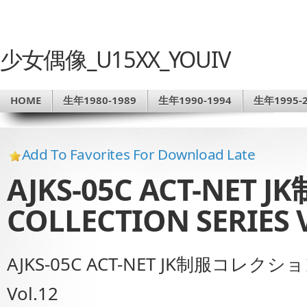
少女偶像_U15XX_YOUIV
HOME
生年1980-1989
生年1990-1994
生年1995-2
Add To Favorites For Download Late
AJKS-05C ACT-NE
COLLECTION SERIES V
AJKS-05C ACT-NET JK制服コレクション 
Vol.12