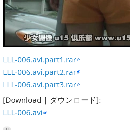
LLL-006.avi.part1.rar
LLL-006.avi.part2.rar
LLL-006.avi.part3.rar
[Download | ダウンロード]:
LLL-006.avi
LLL